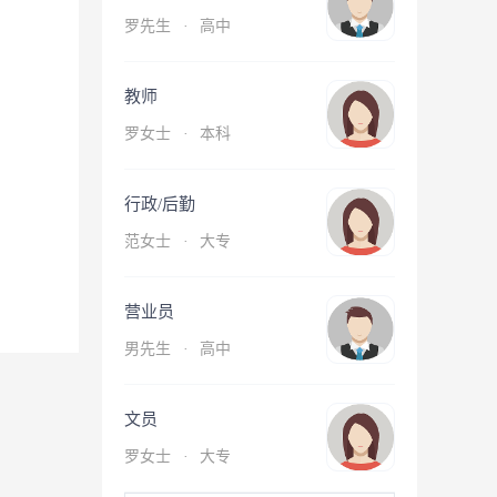
罗先生
·
高中
教师
罗女士
·
本科
行政/后勤
范女士
·
大专
营业员
男先生
·
高中
文员
罗女士
·
大专