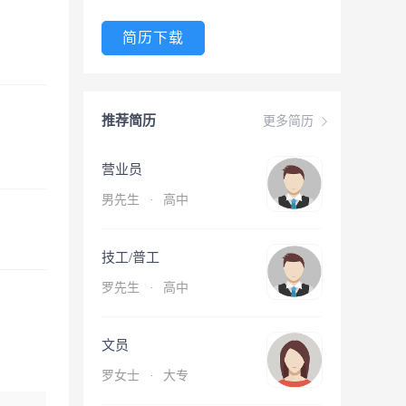
简历下载
推荐简历
更多简历
营业员
男先生
·
高中
技工/普工
罗先生
·
高中
文员
罗女士
·
大专