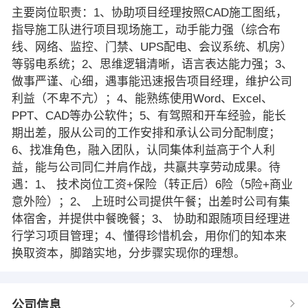
主要岗位职责：1、协助项目经理按照CAD施工图纸，
指导施工队进行项目现场施工，动手能力强（综合布
线、网络、监控、门禁、UPS配电、会议系统、机房）
等弱电系统；2、思维逻辑清晰，语言表达能力强；3、
做事严谨、心细，遇事能迅速报告项目经理，维护公司
利益（不卑不亢）；4、能熟练使用Word、Excel、
PPT、CAD等办公软件；5、有驾照和开车经验，能长
期出差，服从公司的工作安排和承认公司分配制度；
6、找准角色，融入团队，认同集体利益高于个人利
益，能与公司同仁并肩作战，共赢共享劳动成果。待
遇：1、 技术岗位工资+保险（转正后）6险（5险+商业
意外险）；2、 上班时公司提供午餐；出差时公司有集
体宿舍，并提供中餐晚餐；3、 协助和跟随项目经理进
行学习项目管理；4、懂得珍惜机会，用你们的知本来
换取资本，脚踏实地，分步骤实现你的理想。
公司信息