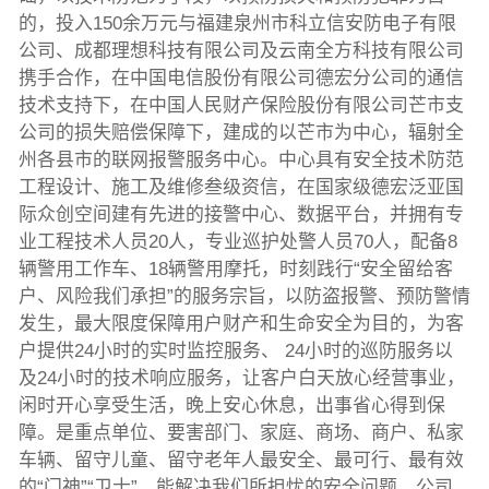
的，投入150余万元与福建泉州市科立信安防电子有限
公司、成都理想科技有限公司及云南全方科技有限公司
携手合作，在中国电信股份有限公司德宏分公司的通信
技术支持下，在中国人民财产保险股份有限公司芒市支
公司的损失赔偿保障下，建成的以芒市为中心，辐射全
州各县市的联网报警服务中心。中心具有安全技术防范
工程设计、施工及维修叁级资信，在国家级德宏泛亚国
际众创空间建有先进的接警中心、数据平台，并拥有专
业工程技术人员20人，专业巡护处警人员70人，配备8
辆警用工作车、18辆警用摩托，时刻践行“安全留给客
户、风险我们承担”的服务宗旨，以防盗报警、预防警情
发生，最大限度保障用户财产和生命安全为目的，为客
户提供24小时的实时监控服务、 24小时的巡防服务以
及24小时的技术响应服务，让客户白天放心经营事业，
闲时开心享受生活，晚上安心休息，出事省心得到保
障。是重点单位、要害部门、家庭、商场、商户、私家
车辆、留守儿童、留守老年人最安全、最可行、最有效
的“门神”“卫士”，能解决我们所担忧的安全问题。公司